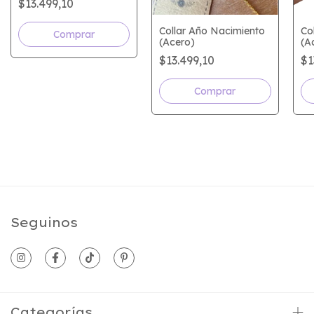
$13.499,10
Collar Año Nacimiento
Co
Comprar
(Acero)
(A
$13.499,10
$1
Comprar
Seguinos
Categorías